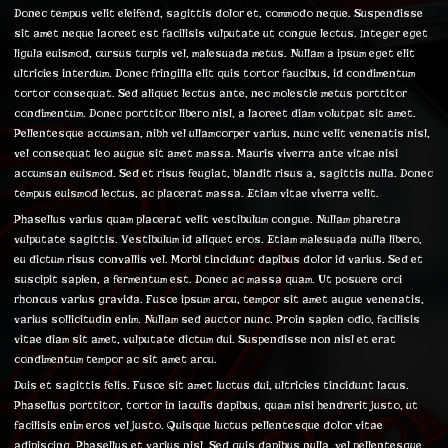
Donec tempus velit eleifend, sagittis dolor et, commodo neque. Suspendisse
sit amet neque laoreet est facilisis vulputate ut congue lectus. Integer eget
ligula euismod, cursus turpis vel, malesuada metus. Nullam a ipsum eget elit
ultricies interdum. Donec fringilla elit quis tortor faucibus, id condimentum
tortor consequat. Sed aliquet lectus ante, nec molestie metus porttitor
condimentum. Donec porttitor libero nisl, a laoreet diam volutpat sit amet.
Pellentesque accumsan, nibh vel ullamcorper varius, nunc velit venenatis nisl,
vel consequat leo augue sit amet massa. Mauris viverra ante vitae nisi
accumsan euismod. Sed et risus feugiat, blandit risus a, sagittis nulla. Donec
tempus euismod lectus, ac placerat massa. Etiam vitae viverra velit.
Phasellus varius quam placerat velit vestibulum congue. Nullam pharetra
vulputate sagittis. Vestibulum id aliquet eros. Etiam malesuada nulla libero,
eu dictum risus convallis vel. Morbi tincidunt dapibus dolor id varius. Sed et
suscipit sapien, a fermentum est. Donec ac massa quam. Ut posuere orci
rhoncus varius gravida. Fusce ipsum arcu, tempor sit amet augue venenatis,
varius sollicitudin enim. Nullam sed auctor nunc. Proin sapien odio, facilisis
vitae diam sit amet, vulputate dictum dui. Suspendisse non nisl et erat
condimentum tempor ac sit amet arcu.
Duis et sagittis felis. Fusce sit amet luctus dui, ultricies tincidunt lacus.
Phasellus porttitor, tortor in iaculis dapibus, quam nisi hendrerit justo, ut
facilisis enim eros vel justo. Quisque luctus pellentesque dolor vitae
adipiscing. Phasellus et varius nisl. Sed quis dapibus nulla, vel pellentesque