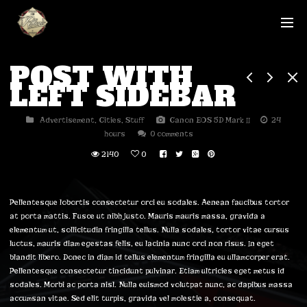
POST WITH
LEFT SIDEBAR
Advertisement
,
Cities
,
Stuff
Canon EOS 5D Mark II
24
hours
0 comments
2140
0
Pellentesque lobortis consectetur orci eu sodales. Aenean faucibus tortor
at porta mattis. Fusce ut nibh justo. Mauris mauris massa, gravida a
elementum ut, sollicitudin fringilla tellus. Nulla sodales, tortor vitae cursus
luctus, mauris diam egestas felis, eu lacinia nunc orci non risus. In eget
blandit libero. Donec in diam id tellus elementum fringilla eu ullamcorper erat.
Pellentesque consectetur tincidunt pulvinar. Etiam ultricies eget metus id
sodales. Morbi ac porta nisl. Nulla euismod volutpat nunc, ac dapibus massa
accumsan vitae. Sed elit turpis, gravida vel molestie a, consequat.