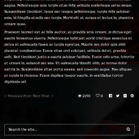
magna. Pellentesque quis turpis vitae felis vehicula scelerisque vel eu neque.
Suspendisse tincidunt, lacus nec tempus pellentesque, turpis felis pulvinar
enim, id fringilla mi nulla nec turpis. Morbi elit mi, cursus et lectus in, pharetra
ornare quam.
Praesent laoreet est ac felis auctor, ac gravida arcu ornare. In dictum eget
mauris fermentum viverra. Pellentesque habitant morbi tristique senectus et
netus et malesuada fames ac turpis egestas. Mauris nec dolor quis nibh
placerat condimentum. Fusce vitae orci volutpat, vehicula dui et, gravida
velit. Sed tincidunt justo a mauris pulvinar facilisis. Fusce odio urna, lobortis
ut ornare in, euismod nec sem. Ut malesuada blandit nibh, ac rutrum dolor
mattis in. Suspendisse vitae porta massa, sed commodo augue. Nam aliquam
ut turpis in rhoncus. Fusce dapibus tempor mauris, in vestibulum tortor
dignissim vel.
Previous Post
Next Post
2140
0